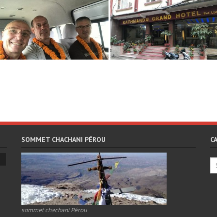
SOMMET CHACHANI PÉROU
C
sommet chachani Pérou