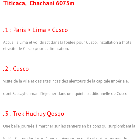
Titicaca, Chachani 6075m
J1 : Paris > Lima > Cusco
Accueil à Lima et vol direct dans la foulée pour Cusco. Installation à l’hotel
et visite de Cusco pour acclimatation.
J2 : Cusco
Visite de la ville et des sites incas des alentours de la capitale impériale,
dont Sacsayhuaman. Déjeuner dans une quinta traditionnelle de Cusco.
J3 : Trek Huchuy Qosqo
Une belle journée à marcher sur les sentiers en balcons qui surplombent la
Vallée Sacrée des Incas. Nous rejoignons un petit col qui lus permet de