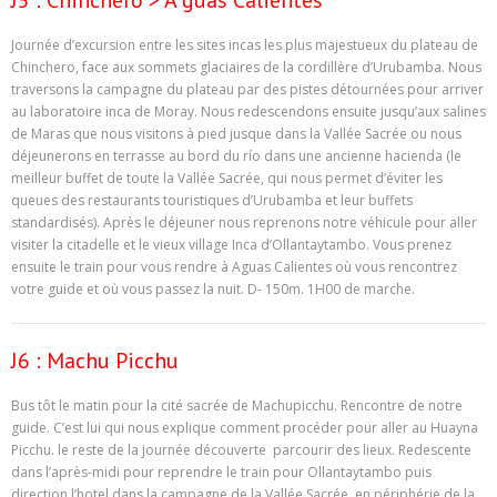
J5 : Chinchero > A guas Calientes
Journée d’excursion entre les sites incas les plus majestueux du plateau de
Chinchero, face aux sommets glaciaires de la cordillère d’Urubamba. Nous
traversons la campagne du plateau par des pistes détournées pour arriver
au laboratoire inca de Moray. Nous redescendons ensuite jusqu’aux salines
de Maras que nous visitons à pied jusque dans la Vallée Sacrée ou nous
déjeunerons en terrasse au bord du río dans une ancienne hacienda (le
meilleur buffet de toute la Vallée Sacrée, qui nous permet d’éviter les
queues des restaurants touristiques d’Urubamba et leur buffets
standardisés). Après le déjeuner nous reprenons notre véhicule pour aller
visiter la citadelle et le vieux village Inca d’Ollantaytambo. Vous prenez
ensuite le train pour vous rendre à Aguas Calientes où vous rencontrez
votre guide et où vous passez la nuit. D- 150m. 1H00 de marche.
J6 : Machu Picchu
Bus tôt le matin pour la cité sacrée de Machupicchu. Rencontre de notre
guide. C’est lui qui nous explique comment procéder pour aller au Huayna
Picchu. le reste de la journée découverte parcourir des lieux. Redescente
dans l’après-midi pour reprendre le train pour Ollantaytambo puis
direction l’hotel dans la campagne de la Vallée Sacrée, en périphérie de la