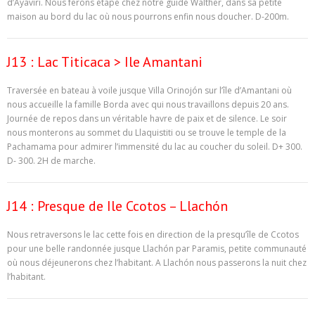
d’Ayaviri. Nous ferons étape chez notre guide Walther, dans sa petite
maison au bord du lac où nous pourrons enfin nous doucher. D-200m.
J13 : Lac Titicaca > Ile Amantani
Traversée en bateau à voile jusque Villa Orinojón sur l’île d’Amantani où
nous accueille la famille Borda avec qui nous travaillons depuis 20 ans.
Journée de repos dans un véritable havre de paix et de silence. Le soir
nous monterons au sommet du Llaquistiti ou se trouve le temple de la
Pachamama pour admirer l’immensité du lac au coucher du soleil. D+ 300.
D- 300. 2H de marche.
J14 : Presque de Ile Ccotos – Llachón
Nous retraversons le lac cette fois en direction de la presqu’île de Ccotos
pour une belle randonnée jusque Llachón par Paramis, petite communauté
où nous déjeunerons chez l’habitant. A Llachón nous passerons la nuit chez
l’habitant.