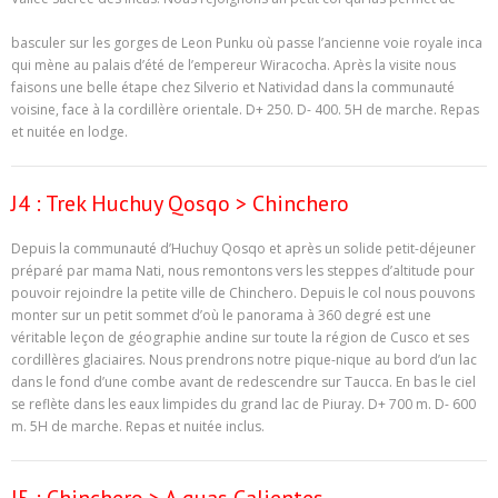
basculer sur les gorges de Leon Punku où passe l’ancienne voie royale inca
qui mène au palais d’été de l’empereur Wiracocha. Après la visite nous
faisons une belle étape chez Silverio et Natividad dans la communauté
voisine, face à la cordillère orientale. D+ 250. D- 400. 5H de marche. Repas
et nuitée en lodge.
J4 : Trek Huchuy Qosqo > Chinchero
Depuis la communauté d’Huchuy Qosqo et après un solide petit-déjeuner
préparé par mama Nati, nous remontons vers les steppes d’altitude pour
pouvoir rejoindre la petite ville de Chinchero. Depuis le col nous pouvons
monter sur un petit sommet d’où le panorama à 360 degré est une
véritable leçon de géographie andine sur toute la région de Cusco et ses
cordillères glaciaires. Nous prendrons notre pique-nique au bord d’un lac
dans le fond d’une combe avant de redescendre sur Taucca. En bas le ciel
se reflète dans les eaux limpides du grand lac de Piuray. D+ 700 m. D- 600
m. 5H de marche. Repas et nuitée inclus.