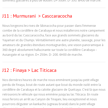
sommets glaciaires à plus de 6000m. D+ 500m. D- 350. 8H00 de marche.
J11 : Murmurani > Casccaracocha
Nous longeons les rives de Sibinacocha pour passer dans l’immense
combe de la cordillère de Carabaya et nous installerons notre campement
au bord du lac Casccaracocha, face aux grands sommets glaciaires du
Yayamari et du Chumpi. Véritablement une autre planète, sauvage, pour les
amateurs de grandes étendues montagnardes, une vision panoramique à
360 degré absolument hallucinante sur toute la cordillère Carabaya –
Ausangate et sa région. D+ 250m. D- 200. 6H00 de marche.
J12 : Finaya > Lac Titicaca
Nos dernières heures de marche nous emmènent jusqu’au petit village
perdu de Finaya, bout de route autant que bout du monde isolé entre la
cordillère de Carabaya et la calotte glaciaire de Quelcaya. C’est là que nous
retrouvons le véhicule qui nous emmène jusqu’au lac Titicaca. En route
nous ferons un arrêt au Canyon de Tinajani, lieu exceptionnel et nous
pourrons déguster un kankacho (agneau braisé) dans le petit village