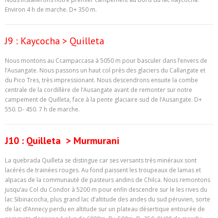
Environ 4 h de marche. D+ 350 m.
J9 : Kaycocha > Quilleta
Nous montons au Ccampaccasa à 5050 m pour basculer dans l’envers de
l’Ausangate. Nous passons un haut col près des glaciers du Callangate et
du Pico Tres, très impressionant. Nous descendrons ensuite la combe
centrale de la cordillère de l’Ausangate avant de remonter sur notre
campement de Quilleta, face à la pente glaciaire sud de l’Ausangate. D+
550. D- 450. 7 h de marche.
J10 : Quilleta > Murmurani
La quebrada Quilleta se distingue car ses versants très minéraux sont
lacérés de trainées rouges. Au fond paissent les troupeaux de lamas et
alpacas de la communauté de pasteurs andins de Chilca. Nous remontons
jusqu’au Col du Condor à 5200 m pour enfin descendre sur le les rives du
lac Sibinacocha, plus grand lac d’altitude des andes du sud péruvien, sorte
de lac d’Annecy perdu en altitude sur un plateau désertique entourée de