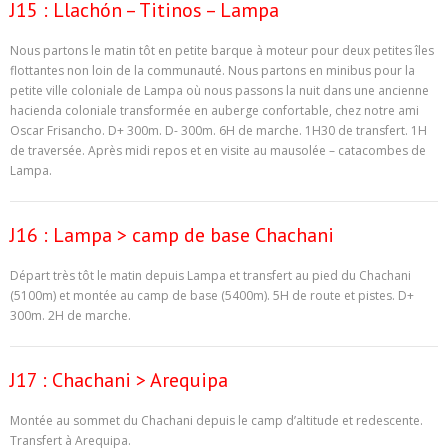
J15 : Llachón – Titinos – Lampa
Nous partons le matin tôt en petite barque à moteur pour deux petites îles
flottantes non loin de la communauté. Nous partons en minibus pour la
petite ville coloniale de Lampa où nous passons la nuit dans une ancienne
hacienda coloniale transformée en auberge confortable, chez notre ami
Oscar Frisancho. D+ 300m. D- 300m. 6H de marche. 1H30 de transfert. 1H
de traversée. Après midi repos et en visite au mausolée – catacombes de
Lampa.
J16 : Lampa > camp de base Chachani
Départ très tôt le matin depuis Lampa et transfert au pied du Chachani
(5100m) et montée au camp de base (5400m). 5H de route et pistes. D+
300m. 2H de marche.
J17 : Chachani > Arequipa
Montée au sommet du Chachani depuis le camp d’altitude et redescente.
Transfert à Arequipa.