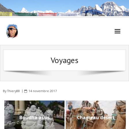
Accueil
Voyages
Carnet de voyages
By
Thiery88
14 novembre 2017
Boudha assis
Chameau désert