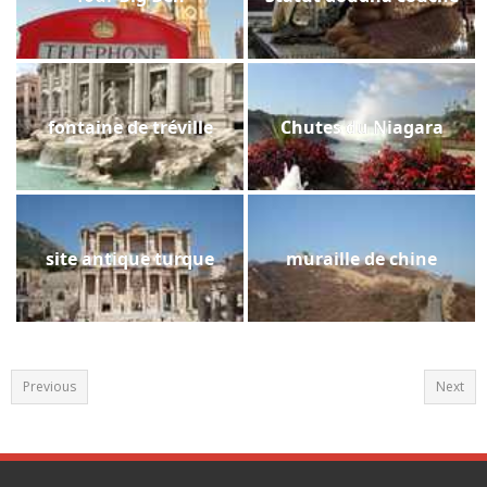
fontaine de tréville
Chutes du Niagara
site antique turque
muraille de chine
Previous
Next