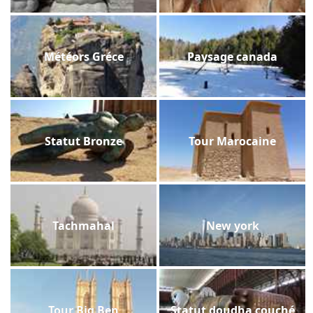
Météors Gréce
Paysage canada
Statut Bronze
Tour Marocaine
Tachmahal
New york
Tour Big Ben
Statut doudha couché